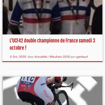
L’UCF42 double championne de France samedi 3
octobre !
5 Oct, 2020
dans
Actualités
/
Résultats 2020
par
cgerbaud