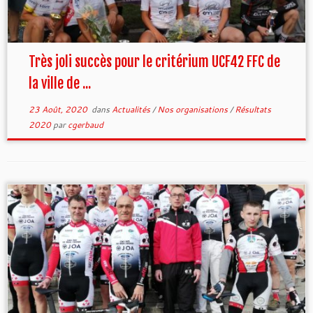
Très joli succès pour le critérium UCF42 FFC de
la ville de ...
23 Août, 2020
dans
Actualités
/
Nos organisations
/
Résultats
2020
par
cgerbaud