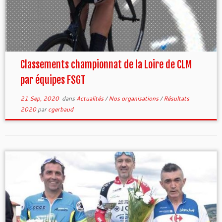
Classements championnat de la Loire de CLM
par équipes FSGT
21 Sep, 2020
dans
Actualités
/
Nos organisations
/
Résultats
2020
par
cgerbaud