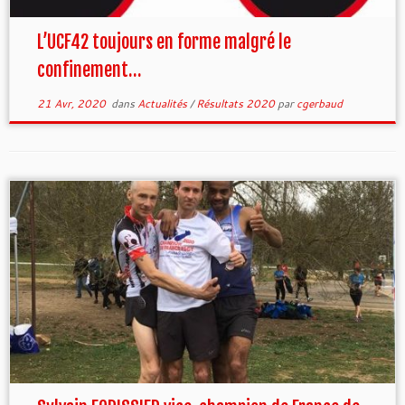
L’UCF42 toujours en forme malgré le
confinement…
21 Avr, 2020
dans
Actualités
/
Résultats 2020
par
cgerbaud