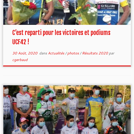
C’est reparti pour les victoires et podiums
UCF42 !
30 Août, 2020
dans
Actualités
/
photos
/
Résultats 2020
par
cgerbaud