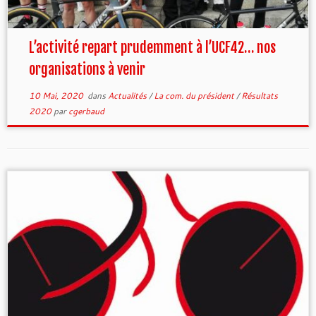
L’activité repart prudemment à l’UCF42… nos
organisations à venir
10 Mai, 2020
dans
Actualités
/
La com. du président
/
Résultats
2020
par
cgerbaud