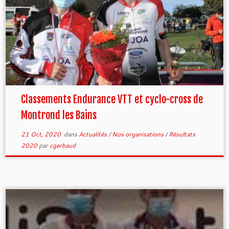
Classements Endurance VTT et cyclo-cross de
Montrond les Bains
21 Oct, 2020
dans
Actualités
/
Nos organisations
/
Résultats
2020
par
cgerbaud