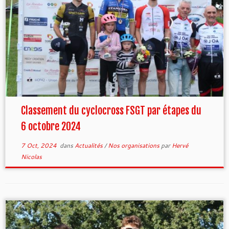
Classement du cyclocross FSGT par étapes du
6 octobre 2024
7 Oct, 2024
dans
Actualités
/
Nos organisations
par
Hervé
Nicolas