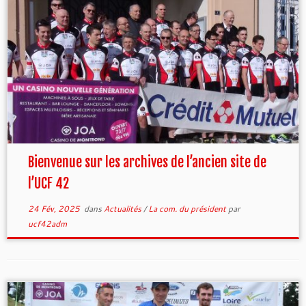
Bienvenue sur les archives de l’ancien site de
l’UCF 42
24 Fév, 2025
dans
Actualités
/
La com. du président
par
ucf42adm