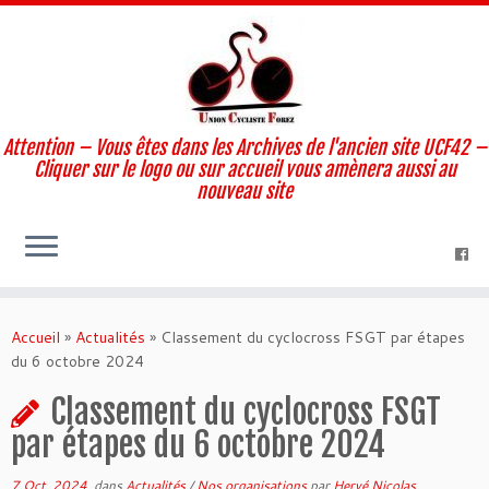
Attention – Vous êtes dans les Archives de l'ancien site UCF42 –
Cliquer sur le logo ou sur accueil vous amènera aussi au
nouveau site
Skip
to
Accueil
»
Actualités
»
Classement du cyclocross FSGT par étapes
content
du 6 octobre 2024
Classement du cyclocross FSGT
par étapes du 6 octobre 2024
7 Oct, 2024
dans
Actualités
/
Nos organisations
par
Hervé Nicolas