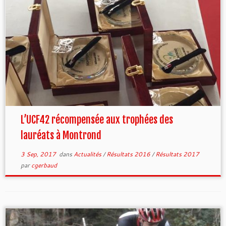
L’UCF42 récompensée aux trophées des
lauréats à Montrond
3 Sep, 2017
dans
Actualités
/
Résultats 2016
/
Résultats 2017
par
cgerbaud