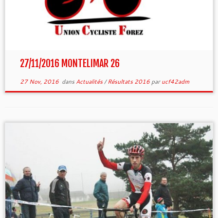
27/11/2016 MONTELIMAR 26
27 Nov, 2016
dans
Actualités
/
Résultats 2016
par
ucf42adm