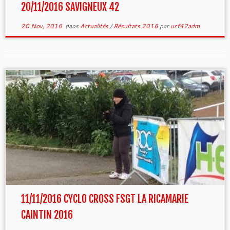
20/11/2016 SAVIGNEUX 42
20 Nov, 2016
dans
Actualités
/
Résultats 2016
par
ucf42adm
11/11/2016 CYCLO CROSS FSGT LA RICAMARIE
CAINTIN 2016