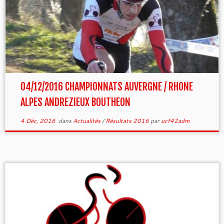
04/12/2016 CHAMPIONNATS AUVERGNE / RHONE
ALPES ANDREZIEUX BOUTHEON
4 Déc, 2016
dans
Actualités
/
Résultats 2016
par
ucf42adm