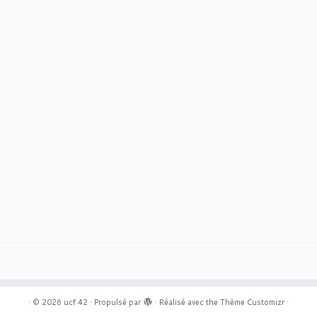
·
© 2026
ucf 42
·
Propulsé par
·
Réalisé avec the
Thème Customizr
·