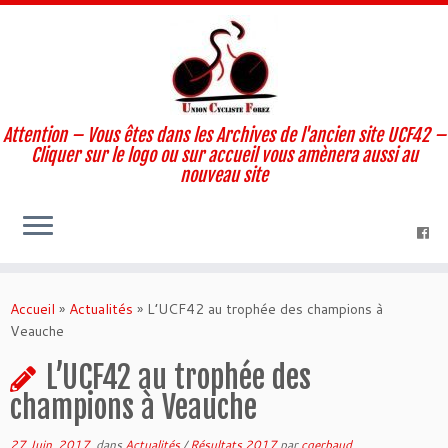
Attention – Vous êtes dans les Archives de l'ancien site UCF42 –
Cliquer sur le logo ou sur accueil vous amènera aussi au
nouveau site
Skip
to
Accueil
»
Actualités
»
L’UCF42 au trophée des champions à
content
Veauche
L’UCF42 au trophée des
champions à Veauche
27 Juin, 2017
dans
Actualités
/
Résultats 2017
par
cgerbaud