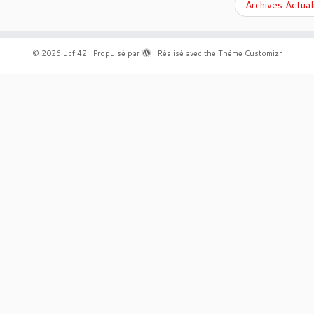
Archives Actua
·
© 2026
ucf 42
·
Propulsé par
·
Réalisé avec the
Thème Customizr
·