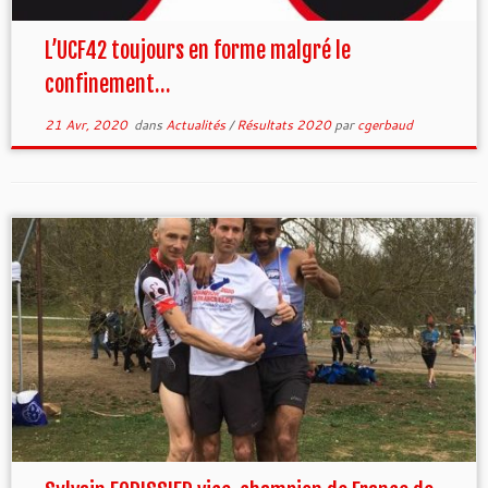
L’UCF42 toujours en forme malgré le
confinement…
21 Avr, 2020
dans
Actualités
/
Résultats 2020
par
cgerbaud