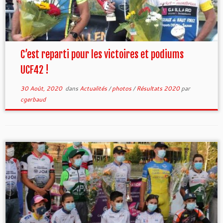
C’est reparti pour les victoires et podiums
UCF42 !
30 Août, 2020
dans
Actualités
/
photos
/
Résultats 2020
par
cgerbaud