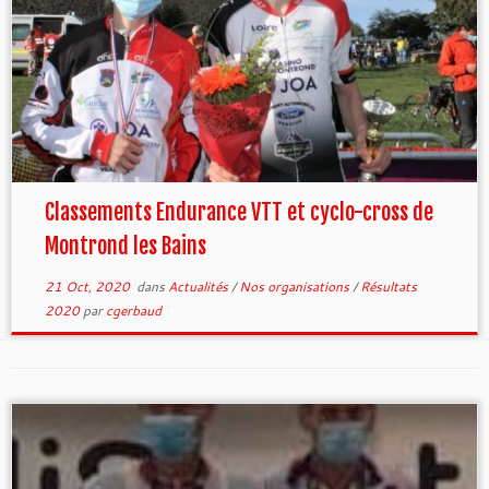
Classements Endurance VTT et cyclo-cross de
Montrond les Bains
21 Oct, 2020
dans
Actualités
/
Nos organisations
/
Résultats
2020
par
cgerbaud