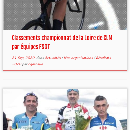
Classements championnat de la Loire de CLM
par équipes FSGT
21 Sep, 2020
dans
Actualités
/
Nos organisations
/
Résultats
2020
par
cgerbaud