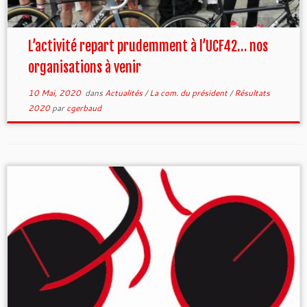
L’activité repart prudemment à l’UCF42… nos
organisations à venir
10 Mai, 2020
dans
Actualités
/
La com. du président
/
Résultats
2020
par
cgerbaud