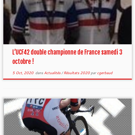
L’UCF42 double championne de France samedi 3
octobre !
5 Oct, 2020
dans
Actualités
/
Résultats 2020
par
cgerbaud