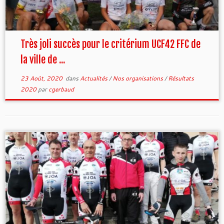
Très joli succès pour le critérium UCF42 FFC de
la ville de ...
23 Août, 2020
dans
Actualités
/
Nos organisations
/
Résultats
2020
par
cgerbaud