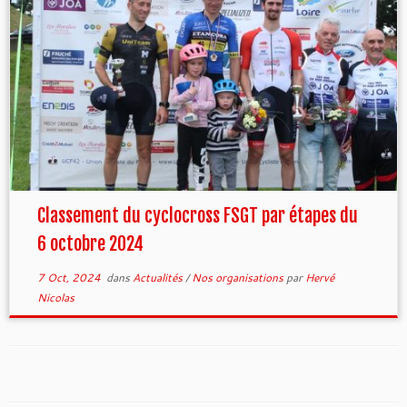
Classement du cyclocross FSGT par étapes du
6 octobre 2024
7 Oct, 2024
dans
Actualités
/
Nos organisations
par
Hervé
Nicolas